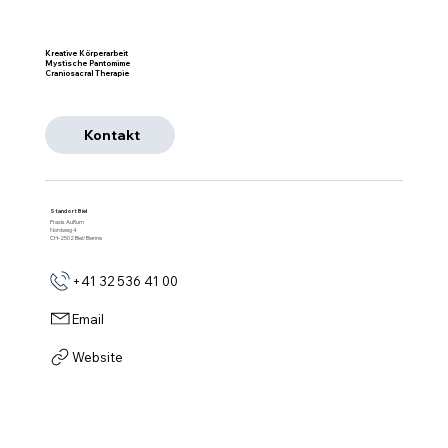
Kreative Körperarbeit
Mystische Pantomime
Craniosacral Therapie
Kontakt
Standort Biel
Praxis AuRum
Nordweg 4
CH-2502 Biel/Bienne
+41 32 536 41 00
Email
Website