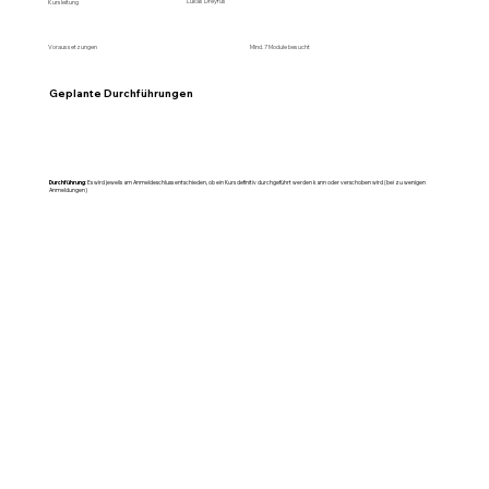
Lukas Dreyfus
Kursleitung
Mind. 7 Module besucht
Voraussetzungen
Geplante Durchführungen
Durchführung
: Es wird jeweils am Anmeldeschluss entschieden, ob ein Kurs definitiv durchgeführt werden kann oder verschoben wird (bei zu wenigen
Anmeldungen)