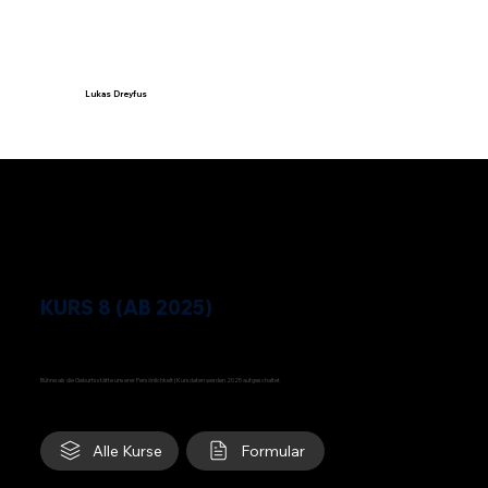
Lukas Dreyfus
KURS 8 (AB 2025)
Abschlussprojekt
Bühne als die Geburtsstätte unserer Persönlichkeit | Kursdaten werden 2025 aufgeschaltet
Alle Kurse
Formular