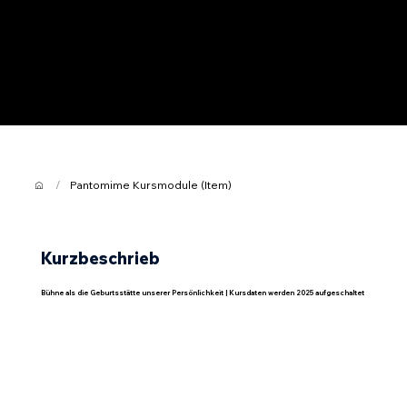
/
Pantomime Kursmodule (Item)
Kurzbeschrieb
Bühne als die Geburtsstätte unserer Persönlichkeit | Kursdaten werden 2025 aufgeschaltet