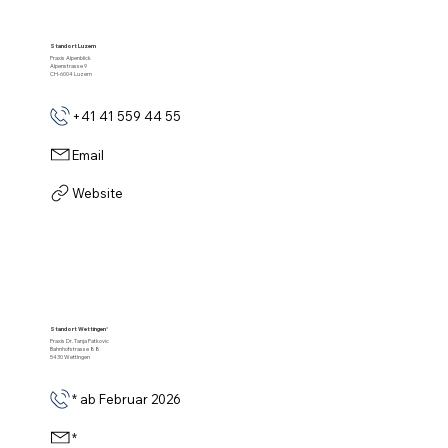
Standort Luzern
Praxis Alpenblick
Alpenstrasse 9
CH-6004 Luzern
+41 41 559 44 55
Email
Website
Standort Wettingen
*
Praxis Dr. Tanja Patkovic
Bahnhofstrasse 88
5430 Wettingen
* ab Februar 2026
*